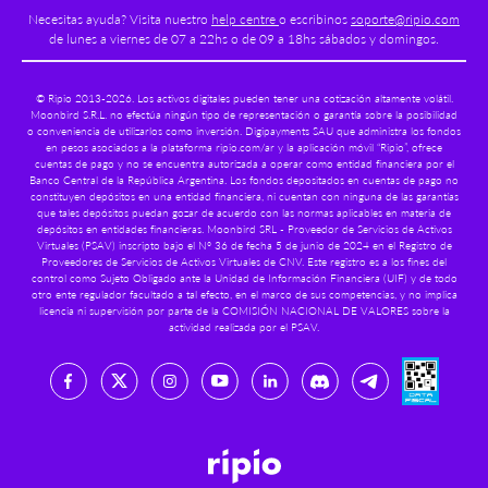
Ripio Portal
Seguridad
Necesitas ayuda? Visita nuestro
help centre
o escribinos
soporte@ripio.com
Políticas de privacidad
Ripio B2B
de lunes a viernes de 07 a 22hs o de 09 a 18hs sábados y domingos.
Contacto
Términos de Ripio Coin (RPC)
Swap
Ayuda
Contratos de adhesión, Ley 24.240 de Defensa del Consumidor
© Ripio 2013-2026. Los activos digitales pueden tener una cotización altamente volátil.
Moonbird S.R.L. no efectúa ningún tipo de representación o garantía sobre la posibilidad
o conveniencia de utilizarlos como inversión. Digipayments SAU que administra los fondos
en pesos asociados a la plataforma ripio.com/ar y la aplicación móvil “Ripio”, ofrece
cuentas de pago y no se encuentra autorizada a operar como entidad financiera por el
Banco Central de la República Argentina. Los fondos depositados en cuentas de pago no
constituyen depósitos en una entidad financiera, ni cuentan con ninguna de las garantías
que tales depósitos puedan gozar de acuerdo con las normas aplicables en materia de
depósitos en entidades financieras. Moonbird SRL - Proveedor de Servicios de Activos
Virtuales (PSAV) inscripto bajo el N° 36 de fecha 5 de junio de 2024 en el Registro de
Proveedores de Servicios de Activos Virtuales de CNV. Este registro es a los fines del
control como Sujeto Obligado ante la Unidad de Información Financiera (UIF) y de todo
otro ente regulador facultado a tal efecto, en el marco de sus competencias, y no implica
licencia ni supervisión por parte de la COMISIÓN NACIONAL DE VALORES sobre la
actividad realizada por el PSAV.