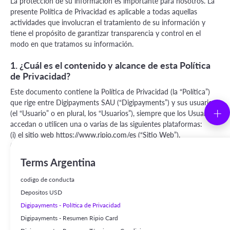
La protección de su información es importante para nosotros. La
presente Política de Privacidad es aplicable a todas aquellas
actividades que involucran el tratamiento de su información y
tiene el propósito de garantizar transparencia y control en el
modo en que tratamos su información.
1. ¿Cuál es el contenido y alcance de esta Política
de Privacidad?
Este documento contiene la Política de Privacidad (la “Política”)
que rige entre Digipayments SAU (“Digipayments”) y sus usuarios
+
(el “Usuario” o en plural, los “Usuarios”), siempre que los Usuarios
accedan o utilicen una o varias de las siguientes plataformas:
(i) el sitio web
https://www.ripio.com/es
(“Sitio Web”).
(ii) la aplicación móvil Digipayments “Ripio”, disponible para su
descarga a través de los dispositivos móviles donde esta se
Terms Argentina
encuentre disponible (“App”).
Para que sea más práctico llamaremos al Sitio Web y la App
codigo de conducta
indistintamente, como “Plataforma”.
Depositos USD
Esta Política aplica a toda la información que el Usuario
Digipayments - Política de Privacidad
proporcione a Digipayments, y a la que obtenga Digipayments de
Digipayments - Resumen Ripio Card
conformidad con esta Política, a través de (i) la Plataforma y