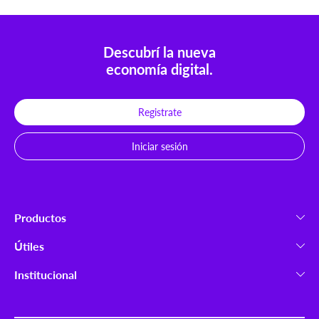
Descubrí la nueva
economía digital.
Registrate
Iniciar sesión
Productos
Criptomonedas
Útiles
Ripio Wallet
Launchpad
Institucional
Ripio Trade
Cómo comprar
Nosotros
Ripio Select
Medios de Pago
Trabajá con nosotros