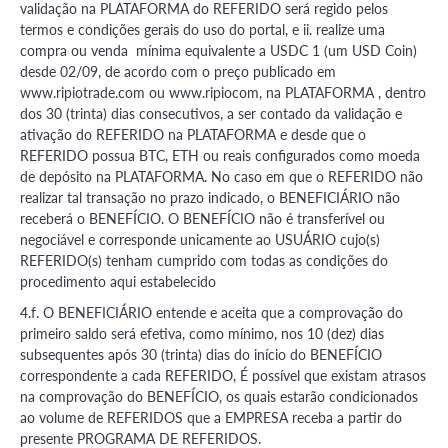
validação na PLATAFORMA do REFERIDO será regido pelos
termos e condições gerais do uso do portal, e ii. realize uma
compra ou venda mínima equivalente a USDC 1 (um USD Coin)
desde 02/09, de acordo com o preço publicado em
www.ripiotrade.com ou www.ripiocom, na PLATAFORMA , dentro
dos 30 (trinta) dias consecutivos, a ser contado da validação e
ativação do REFERIDO na PLATAFORMA e desde que o
REFERIDO possua BTC, ETH ou reais configurados como moeda
de depósito na PLATAFORMA. No caso em que o REFERIDO não
realizar tal transação no prazo indicado, o BENEFICIÁRIO não
receberá o BENEFÍCIO. O BENEFÍCIO não é transferível ou
negociável e corresponde unicamente ao USUÁRIO cujo(s)
REFERIDO(s) tenham cumprido com todas as condições do
procedimento aqui estabelecido
4.f. O BENEFICIÁRIO entende e aceita que a comprovação do
primeiro saldo será efetiva, como mínimo, nos 10 (dez) dias
subsequentes após 30 (trinta) dias do início do BENEFÍCIO
correspondente a cada REFERIDO, É possível que existam atrasos
na comprovação do BENEFÍCIO, os quais estarão condicionados
ao volume de REFERIDOS que a EMPRESA receba a partir do
presente PROGRAMA DE REFERIDOS.