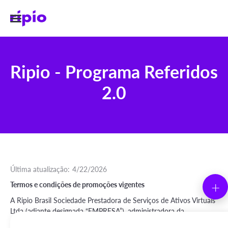
Ripio - Programa Referidos
2.0
Última atualização:
4/22/2026
+
Termos e condições de promoções vigentes
A Ripio Brasil Sociedade Prestadora de Serviços de Ativos Virtuais
Ltda (adiante designada “EMPRESA”), administradora da
plataforma online
https://www.ripio.com/pt
e do aplicativo móvel