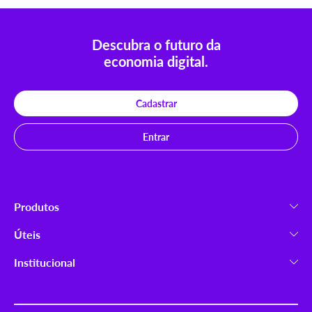
Descubra o futuro da
economia digital.
Cadastrar
Entrar
Produtos
Criptomoedas
Úteis
Carteira Ripio
Launchpad
Institucional
Ripio Trade
Como comprar
Sobre nós
Ripio Select
Formas de depósito
Trabalhe conosco
Ripio Card