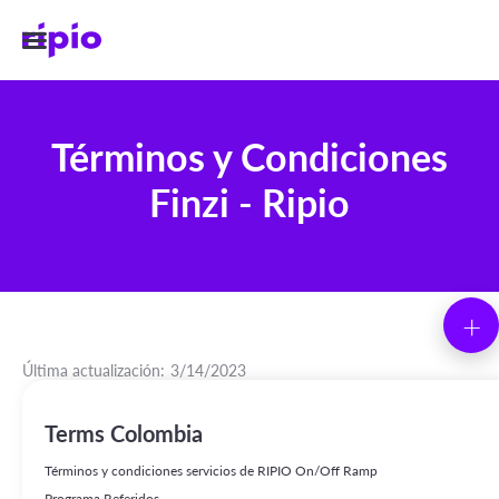
Términos y Condiciones
Finzi - Ripio
+
Última actualización:
3/14/2023
Términos y Condiciones Generales de Uso de los
Terms Colombia
Servicios a través de la Plataforma Finzi
Términos y condiciones servicios de RIPIO On/Off Ramp
Programa Referidos