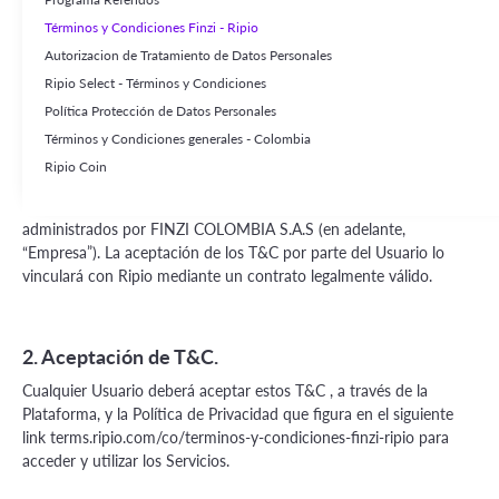
1. Contenido de los Términos y Condiciones.
Términos y Condiciones Finzi - Ripio
Autorizacion de Tratamiento de Datos Personales
Los presentes Términos y Condiciones de Uso (en adelante, los
Ripio Select - Términos y Condiciones
“T&C”) regulan las condiciones generales – derechos y
responsabilidades -- aplicables a cualquier persona física (en
Política Protección de Datos Personales
adelante, el “Usuario”) que solicite los Servicios prestados por
Términos y Condiciones generales - Colombia
SPACEWALK S.A.S (en adelante “Ripio”) a través del sitio web
Ripio Coin
https://finzi.co/
y/o de su aplicación móvil (en adelante de manera
conjunta o separada se denominarán como la “Plataforma”)
administrados por FINZI COLOMBIA S.A.S (en adelante,
“Empresa”). La aceptación de los T&C por parte del Usuario lo
vinculará con Ripio mediante un contrato legalmente válido.
2. Aceptación de T&C.
Cualquier Usuario deberá aceptar estos T&C , a través de la
Plataforma, y la Política de Privacidad que figura en el siguiente
link terms.ripio.com/co/terminos-y-condiciones-finzi-ripio para
acceder y utilizar los Servicios.