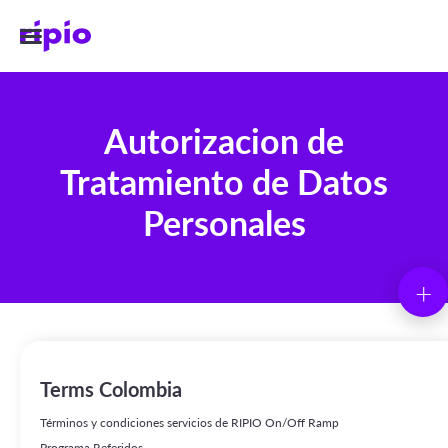
Autorizacion de
Tratamiento de Datos
Personales
+
Última actualización:
4/22/2024
Terms Colombia
Autorizacion de Tratamiento de Datos
Términos y condiciones servicios de RIPIO On/Off Ramp
Programa Referidos