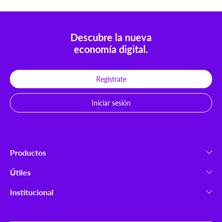
Descubre la nueva
economía digital.
Registrate
Iniciar sesión
Productos
Criptoactivos
Útiles
Ripio B2B
Launchpad
Institucional
Cómo comprar
Nosotros
Seguridad
Trabajá con nosotros