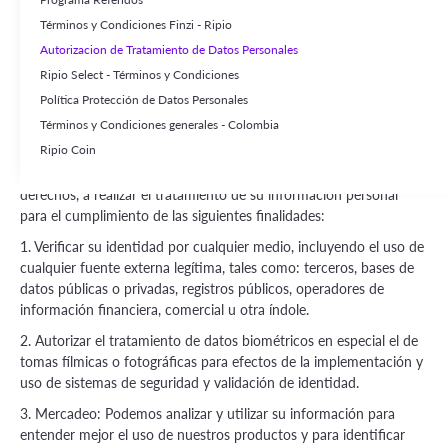
Personales
Términos y Condiciones Finzi - Ripio
15 de noviembre del 2021
Autorizacion de Tratamiento de Datos Personales
En cumplimiento de lo previsto en la Ley 1581 de 2012,
Ripio Select - Términos y Condiciones
Spacewalk S.A.S. (En adelante “Ripio” o “la Compañía”), actuando
Política Protección de Datos Personales
en su condición de Responsable del Tratamiento, le informa que
Términos y Condiciones generales - Colombia
con la aceptación de este documento, usted autoriza de manera
Ripio Coin
previa, expresa, inequívoca e informada a Ripio, y/o a cualquier
cesionario o beneficiario presente o futuro de sus obligaciones y
derechos, a realizar el tratamiento de su información personal
para el cumplimiento de las siguientes finalidades:
1. Verificar su identidad por cualquier medio, incluyendo el uso de
cualquier fuente externa legítima, tales como: terceros, bases de
datos públicas o privadas, registros públicos, operadores de
información financiera, comercial u otra índole.
2. Autorizar el tratamiento de datos biométricos en especial el de
tomas fílmicas o fotográficas para efectos de la implementación y
uso de sistemas de seguridad y validación de identidad.
3. Mercadeo: Podemos analizar y utilizar su información para
entender mejor el uso de nuestros productos y para identificar