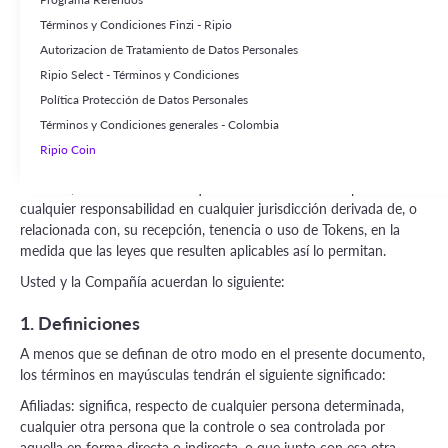
derecho a recibir Tokens. Sin embargo, al recibir los Tokens
Términos y Condiciones Finzi - Ripio
durante el Airdrop, usted está obligado a cumplir estos Términos y
todos los términos incorporados por referencia.
Autorizacion de Tratamiento de Datos Personales
Ripio Select - Términos y Condiciones
Si en algún momento no está de acuerdo con estos Términos o no
Política Protección de Datos Personales
puede cumplirlos, deberá notificarlo inmediatamente a la
Compañía, abstenerse de utilizar los Tokens y devolverlos a la
Términos y Condiciones generales - Colombia
Compañía. Usted acepta que la Compañía puede, en cualquier
Ripio Coin
momento, con o sin previo aviso, directamente o a través de sus
Afiliadas, tomar las medidas que considere necesarias para evitar
cualquier responsabilidad en cualquier jurisdicción derivada de, o
relacionada con, su recepción, tenencia o uso de Tokens, en la
medida que las leyes que resulten aplicables así lo permitan.
Usted y la Compañía acuerdan lo siguiente:
1. Definiciones
A menos que se definan de otro modo en el presente documento,
los términos en mayúsculas tendrán el siguiente significado:
Afiliadas: significa, respecto de cualquier persona determinada,
cualquier otra persona que la controle o sea controlada por
aquella en forma directa o indirecta, o que junto con esa otra