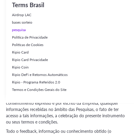
denominada a “Empresa”), dirige-se ao respondente (o
Terms Brasil
“Respondente” e, em conjunto com a Empresa, as “Partes”) por
meio de uma pesquisa ou questionário (a “Pesquisa” ou, no plural,
Airdrop LAC
“Pesquisas”), no âmbito de um estudo de mercado da Empresa,
bases sorteio
sujeita aos termos e condições estabelecidos a seguir:
pesquisa
O Respondente aceita participar da Pesquisa que a Empresa e/ou
Política de Privacidade
qualquer entidade vinculada ou afiliada à Empresa realizará, com
Políticas de Cookies
o objetivo de coletar informações relacionadas ao mercado no
Ripio Card
qual a Empresa atua.
Ripio Card Privacidade
O Respondente compromete-se a adotar todas as medidas
Ripio Coin
razoáveis para manter a confidencialidade das informações, sejam
Ripio DeFi e Retornos Automáticos
elas verbais, escritas, em meios físicos ou digitais, que venha a
Ripio - Programa Referidos 2.0
receber da Empresa; a não utilizar tais informações para qualquer
Termos e Condições Gerais do Site
finalidade diversa da indicada no presente instrumento; e a não
divulgar, publicar ou tornar conhecidas a terceiros, sem o prévio
consentimento expresso e por escrito da Empresa, quaisquer
informações recebidas no âmbito das Pesquisas, o fato de ter
acesso a tais informações, a celebração do presente instrumento
ou seus termos e condições.
Todo o feedback, informação ou conhecimento obtido (o