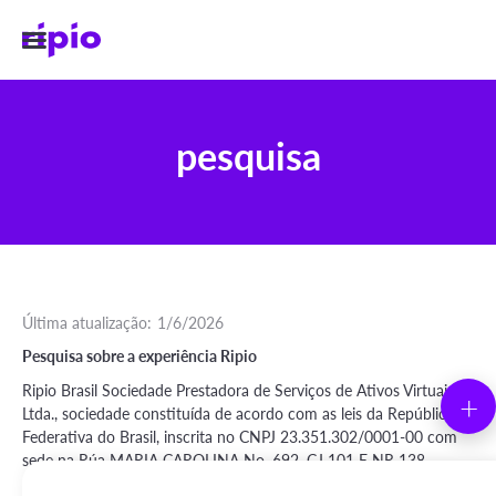
pesquisa
Última atualização:
1/6/2026
Pesquisa sobre a experiência Ripio
Ripio Brasil Sociedade Prestadora de Serviços de Ativos Virtuais
+
Ltda., sociedade constituída de acordo com as leis da República
Federativa do Brasil, inscrita no CNPJ 23.351.302/0001-00 com
sede na Rúa MARIA CAROLINA No. 692, CJ 101 E NR 138 -
Jardim Paulistano, CEP 01445-000, Sao Paulo (doravante