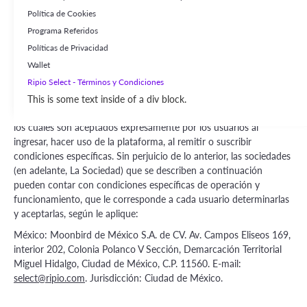
generales bajo los cuales un usuario (en adelante, un “Usuario”),
Política de Cookies
podrá utilizar los Servicios (conforme se define bajo la cláusula
Programa Referidos
3.1.) con diversos Activos Digitales (tal como estos términos se
definen más adelante)
Políticas de Privacidad
Wallet
Los servicios son provistos a cada usuario según las condiciones
Ripio Select - Términos y Condiciones
de residencia, territoriales o de jurisdicción que les aplique
conforme con los presentes términos y condiciones o los
This is some text inside of a div block.
acuerdos o contratos suscritos entre las partes en cada Sociedad,
los cuáles son aceptados expresamente por los usuarios al
ingresar, hacer uso de la plataforma, al remitir o suscribir
condiciones específicas. Sin perjuicio de lo anterior, las sociedades
(en adelante, La Sociedad) que se describen a continuación
pueden contar con condiciones específicas de operación y
funcionamiento, que le corresponde a cada usuario determinarlas
y aceptarlas, según le aplique:
México: Moonbird de México S.A. de CV. Av. Campos Eliseos 169,
interior 202, Colonia Polanco V Sección, Demarcación Territorial
Miguel Hidalgo, Ciudad de México, C.P. 11560. E-mail:
select@ripio.com
. Jurisdicción: Ciudad de México.