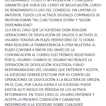
DETERMINADO, TÍTULO O NO VIOLACIÓN, Y CUALQUIER
GARANTÍA QUE SURJA DEL CURSO DE NEGOCIACIÓN, CURSO
DE RENDIMIENTO O USO DEL COMERCIO. SIN LIMITAR LO
ANTERIOR, TODOS LOS ACTIVOS DIGITALES COMPRADOS SE
PROPORCIONAN "TAL CUAL","DONDE ESTÁN" Y "SEGÚN
DISPONIBILIDAD"
12.4 EN EL CASO QUE LA SOCIEDAD DEBA REALIZAR
OPERACIONES DE DEVOLUCIÓN DE SALDOS O ACTIVOS, EL
USUARIO TENDRÁ UN PLAZO PERENTORIO DE 72 HORAS
PARA REALIZAR LA TRANSFERENCIA A OTRA BILLETERA. EL
PLAZO CONTARÁ A PARTIR DEL ENVÍO DE LA
COMUNICACIÓN AL CORREO ELECTRÓNICO REGISTRADO
POR EL USUARIO. CUANDO EL USUARIO NO REALICE LA
OPERACIÓN DE DEVOLUCIÓN SOLICITADA, Y BAJO
RESPONSABILIDAD DEL USUARIO QUE ENTIENDE Y ACEPTA,
LA SOCIEDAD DEBERÁ EFECTUAR POR SU CUENTA LAS
OPERACIONES DE DEVOLUCIÓN A LA BILLETERA DE ORÍGEN,
EN EL CUAL, POR CAUSA AJENA A LA SOCIEDAD PUEDE
EXISTIR ALTO RIESGO DE PÉRDIDA DE LOS ACTIVOS
RETORNADOS. EN TODO CASO, EL USUARIO ENTIENDE Y
ACEPTA LA PRESENTE CONDICIÓN Y GARANTIZA
INDEMNIDAD A LA SOCIEDAD SOBRE CUALQUIER