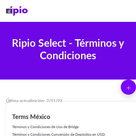
Ripio Select - Términos y
Condiciones
+
Última actualización:
2/11/22
1. Sobre estos Términos y Condiciones de Uso.
Terms México
1.1. Estos términos y condiciones de uso (los “Términos y
Términos y Condiciones de Uso de Bridge
Condiciones” o “Términos”), establecen los términos y condiciones
Términos y Condiciones Conversión de Depósitos en USD.