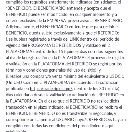
cumplido los requisitos anteriormente indicados (en adelante, el
“BENEFICIO”). El BENEFICIARIO entiende y acepta que el
BENEFICIO puede ser modificado, en cualquier momento y a
criterio exclusivo de la EMPRESA, previo aviso al BENEFICIARIO.
Adicionalmente, el BENEFICIARIO entiende que para recibir el
BENEFICIO, queda sujeto exclusivamente a que el REFERIDO:
i. se hubiera registrado a través del LINK dentro del período de
vigencia del PROGRAMA DE REFERIDOS y validado en la
PLATAFORMA dentro de los 15 (quince) días corridos siguientes
al día de la registración en la PLATAFORMA (el proceso de registro
y validación en la PLATAFORMA del REFERIDO se regirá por los
términos y condiciones generales del uso del sitio); y
ii. realice una compra y/o venta mínima del equivalente a USDC 1
(Un USD Coin) en la PLATAFORMA de acuerdo a la cotización
publicada en
https://trade.ripio.com/
, dentro de los 30 (treinta)
días calendario desde la validación y activación del REFERIDO en
la PLATAFORMA. En el caso que el REFERIDO no realice dicha
transacción en el plazo indicado, el BENEFICIARIO no recibirá el
BENEFICIO. El BENEFICIO no es transferible ni negociable, y
corresponde únicamente al USUARIO cuyo/s REFERIDO/s haya/n
cumplido con todas las condiciones del procedimiento aquí
establecido.