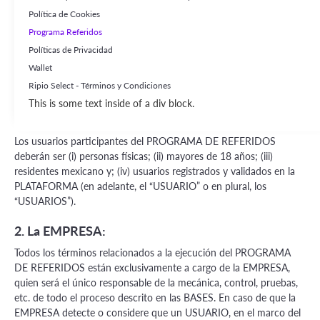
y Condiciones Generales de la PLATAFORMA, disponibles en
Política de Cookies
https://terms.ripio.com/mx/wallet
que son obligatorios y de
Programa Referidos
carácter vinculante y el participante declara conocer y aceptar. En
Políticas de Privacidad
caso de eventuales discrepancias o conflictos entre ambos
Wallet
documentos, prevalecerán los Términos y Condiciones Generales.
Ripio Select - Términos y Condiciones
1. Requisitos para participar en el PROGRAMA DE
This is some text inside of a div block.
REFERIDOS:
Los usuarios participantes del PROGRAMA DE REFERIDOS
deberán ser (i) personas físicas; (ii) mayores de 18 años; (iii)
residentes mexicano y; (iv) usuarios registrados y validados en la
PLATAFORMA (en adelante, el “USUARIO” o en plural, los
“USUARIOS”).
2. La EMPRESA:
Todos los términos relacionados a la ejecución del PROGRAMA
DE REFERIDOS están exclusivamente a cargo de la EMPRESA,
quien será el único responsable de la mecánica, control, pruebas,
etc. de todo el proceso descrito en las BASES. En caso de que la
EMPRESA detecte o considere que un USUARIO, en el marco del