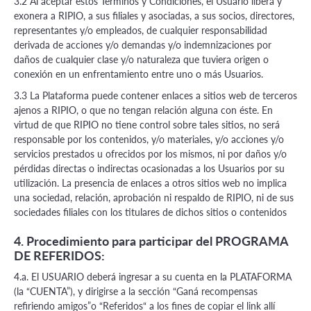
3.2 Al aceptar estos Términos y Condiciones, el Usuario libera y
exonera a RIPIO, a sus filiales y asociadas, a sus socios, directores,
representantes y/o empleados, de cualquier responsabilidad
derivada de acciones y/o demandas y/o indemnizaciones por
daños de cualquier clase y/o naturaleza que tuviera origen o
conexión en un enfrentamiento entre uno o más Usuarios.
3.3 La Plataforma puede contener enlaces a sitios web de terceros
ajenos a RIPIO, o que no tengan relación alguna con éste. En
virtud de que RIPIO no tiene control sobre tales sitios, no será
responsable por los contenidos, y/o materiales, y/o acciones y/o
servicios prestados u ofrecidos por los mismos, ni por daños y/o
pérdidas directas o indirectas ocasionadas a los Usuarios por su
utilización. La presencia de enlaces a otros sitios web no implica
una sociedad, relación, aprobación ni respaldo de RIPIO, ni de sus
sociedades filiales con los titulares de dichos sitios o contenidos
4. Procedimiento para participar del PROGRAMA
DE REFERIDOS:
4.a. El USUARIO deberá ingresar a su cuenta en la PLATAFORMA
(la “CUENTA”), y dirigirse a la sección “Ganá recompensas
refiriendo amigos”o “Referidos“ a los fines de copiar el link allí