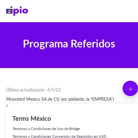
Programa Referidos
+
Última actualización:
4/5/23
Moonbird Mexico SA de CV, (en adelante, la “EMPRESA”)
administrador de la plataforma online www.ripio.com y la
aplicación mobile Ripio -App- bajo la marca “Ripio” (en adelante,
Terms México
“RIPIO” o la “PLATAFORMA”), lanza el programa de referidos 2.0
(en adelante, el “PROGRAMA DE REFERIDOS”), cuyo alcance y
Términos y Condiciones de Uso de Bridge
requisitos está sujeto a las siguientes bases y condiciones (en
Términos y Condiciones Conversión de Depósitos en USD.
adelante las “BASES"). Estas BASES forman parte de los Términos